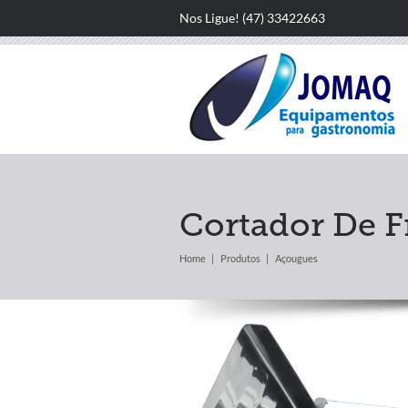
Nos Ligue! (47) 33422663
Cortador De F
Home
Produtos
Açougues